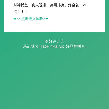
财神捕鱼、真人视讯、德州扑克、炸金花、21
点！！！
➡️<<点击进入体验>⬅️
© 好运连连
易记域名:HaoPinPai.vip(好品牌拼音)